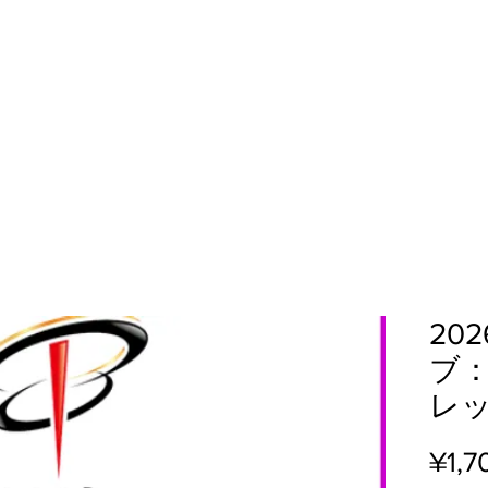
20
ブ
レ
¥1,7