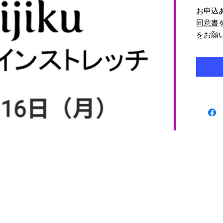
お申込
同意書
をお願
ードを
い。