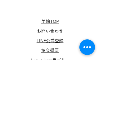
美軸TOP
お問い合わせ
LINE公式登録
協会概要
​レッスンカテゴリー
美軸レッスン
​理事長挨拶
協会ニュース
サービス紹介
メディア出演​情報
​商標登録
特定商取引法
​キャンセルポリシー