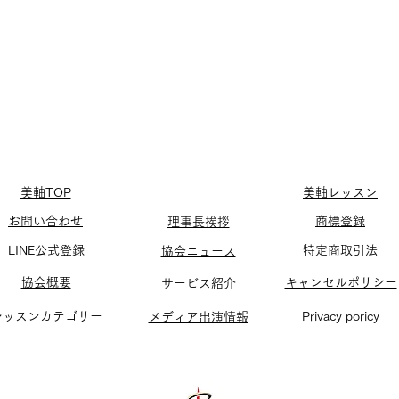
美軸TOP
美軸レッスン
お問い合わせ
​商標登録
​理事長挨拶
LINE公式登録
特定商取引法
協会ニュース
協会概要
​キャンセルポリシー
サービス紹介
​レッスンカテゴリー
Privacy poricy
メディア出演​情報