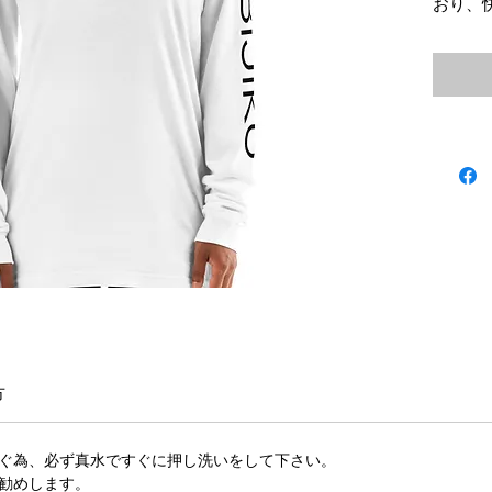
おり、
守りま
なって
綿10
生地重量
カフ
首回
二本
ヘザ
10％
方
ぐ為、必ず真水ですぐに押し洗いをして下さい。
勧めします。