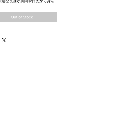
快適な長袖が風雨や日光から身を
す。袖はゆとりのあるフォルムに
ます。
Out of Stock
0％
：4.3 oz/yd² (146 g/m²)
ドな袖口
りは丈夫なリブド生地
針ステッチ
ーグレーは綿90％、ポリエステル