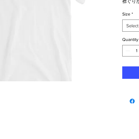
襟ぐり
元を心
Size
*
リン
Select
防縮
ユニ
Quantity
サイ
カバ
肩か