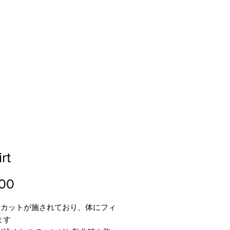
rt
Price
700
クカットが施されており、体にフィ
ます