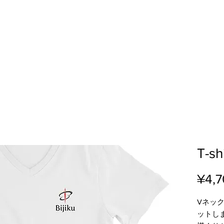
T-shi
¥4,
Vネッ
ットし