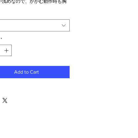
が浅めなので、かがむ動作時も胸
配せず動けます
グ紡績されたコーマ綿100％
加工済み生地
セックスフィット
*
ドシーム
ーステッチのVネックと裾の袖
ら肩までのテーピング
Add to Cart