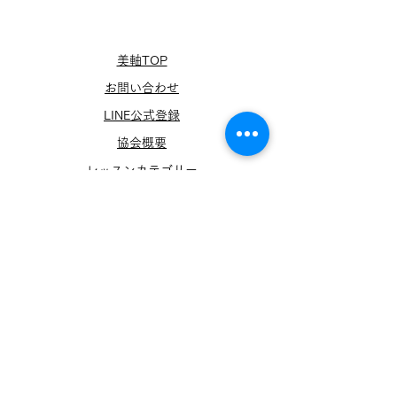
美軸TOP
お問い合わせ
LINE公式登録
協会概要
​レッスンカテゴリー
美軸レッスン
​理事長挨拶
協会ニュース
サービス紹介
メディア出演​情報
​商標登録
特定商取引法
​キャンセルポリシー