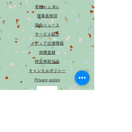
美軸レッスン
​理事長挨拶
協会ニュース
サービス紹介
メディア出演​情報
​商標登録
特定商取引法
​キャンセルポリシー
Privacy poricy
美軸ライン
協会
​一般社団法人
®️
info@bijiku.org