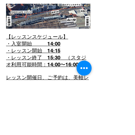
【レッスンスケジュール】
・入室開始 14:00
・レッスン開始 14:15
・レッスン終了 15:30 （スタジ
オ利用可能時間：14:00〜16:00）
​レッスン開催日、ご予約は、美軸レ
ッスンのページを参照ください。
美軸TOP
お問い合わせ
LINE公式登録
協会概要