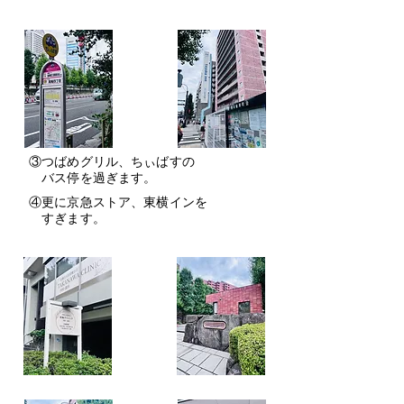
③つばめグリル、ちぃばすの
​ バス停を過ぎます。
④更に京急ストア、東横インを
​ すぎます。